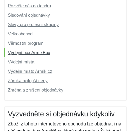
Pozvěte nás do tendru
Sledování objednávky
Slevy pro profesní skupiny
Velkoobchod
Věrnostní program
Výdejní box ArmikBox
Výdejní místa
Výdejní místo Armik.cz
Záruka nejlepší ceny
Změna a zrušení objednávky
Vyzvedněte si objednávku kdykoliv
Zboží z tohoto internetového obchodu lze objednat i na
náš výdejní box ArmikBox, který naleznete v Žatci před