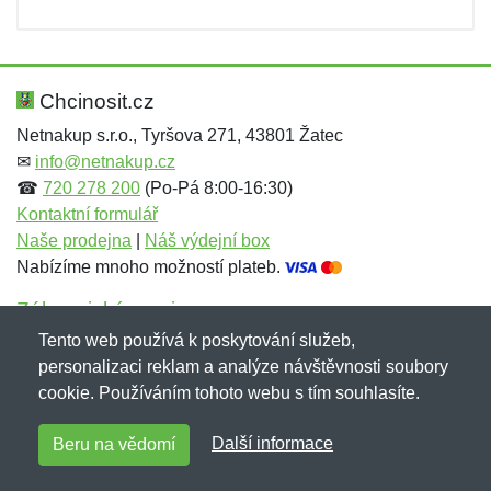
Chcinosit.cz
Netnakup s.r.o., Tyršova 271, 43801 Žatec
✉
info@netnakup.cz
☎
720 278 200
(Po-Pá 8:00-16:30)
Kontaktní formulář
Naše prodejna
|
Náš výdejní box
Nabízíme mnoho možností plateb.
Zákaznický servis
Tento web používá k poskytování služeb,
Novinky emailem
personalizaci reklam a analýze návštěvnosti soubory
cookie. Používáním tohoto webu s tím souhlasíte.
Copyright © 2007-2026 (19 let s vámi)
Netnakup.cz
&
Další informace
Beru na vědomí
NetIQ
. Všechna práva vyhrazena.