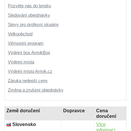
Pozvěte nás do tendru
Sledování objednávky
Slevy pro profesní skupiny
Velkoobchod
Věrnostní program
Výdejní box ArmikBox
Výdejní místa
Výdejní místo Armik.cz
Záruka nejlepší ceny
Změna a zrušení objednávky
Země doručení
Dopravce
Cena
doručení
Slovensko
Více
informací