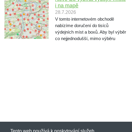
i na mapě
28.7.2026
V tomto internetovém obchodě
nabízíme doručení do tisíců
výdejních míst a boxů. Aby byl výběr
co nejjednodušší, mimo výběru
vyhledáváním podle města a ulice,
nabízíme nově také výběr místa
přímo na mapě. Při objednávání po
výběru dopravce klikněte na "Vy...
Tento web používá k poskytování služeb,