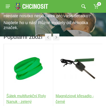
0
Hledáte nosítko nebo šátek pro vaše děťátko?
Najdete ho u nás! Různé modely od několika
značek.
Populární zboží
Šátek multifunkční Roly
Magnéziové křesadlo -
FC
Nanuk - zelený
černé