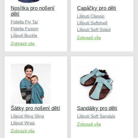
Nosítka pro nošení
Capáčky pro děti
dětí
Liliputi Classic
Fidella Fly Tai
Liliputi Softshell
Fidella Fusion
Liliputi Soft Soled
Liliputi Buckle
Zobrazit vše
Zobrazit vše
Šátky pro nošení dětí
Sandálky pro děti
Liliputi Ring Sling
Liliputi Soft Sandals
Liliputi Wrap
Zobrazit vše
Zobrazit vše