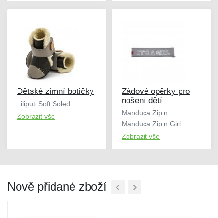
Dětské zimní botičky
Zádové opěrky pro
nošení dětí
Liliputi Soft Soled
Manduca ZipIn
Zobrazit vše
Manduca ZipIn Girl
Zobrazit vše
Nově přidané zboží