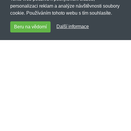
personalizaci reklam a analýze návštěvnosti soubory
cookie. Používáním tohoto webu s tím souhlasíte.
Další informace
Beru na vědomí
Chcinosit.cz
Netnakup s.r.o., Tyršova 271, 43801 Žatec
✉
info@netnakup.cz
☎
720 278 200
(Po-Pá 8:00-16:30)
Kontaktní formulář
Naše prodejna
|
Náš výdejní box
Nabízíme mnoho možností plateb.
Zákaznický servis
Novinky emailem