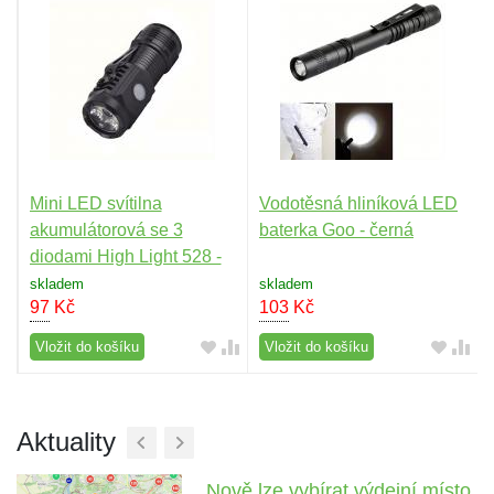
Mini LED svítilna
Vodotěsná hliníková LED
FC
akumulátorová se 3
baterka Goo - černá
diodami High Light 528 -
černá
skladem
skladem
97
Kč
103
Kč
Vložit do košíku
Vložit do košíku
Aktuality
Nově lze vybírat výdejní místo