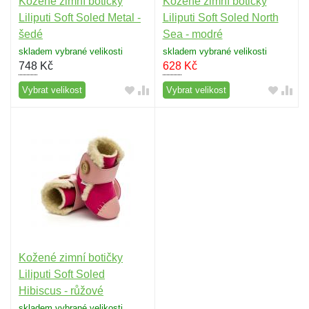
Kožené zimní botičky
Kožené zimní botičky
Liliputi Soft Soled Metal -
Liliputi Soft Soled North
šedé
Sea - modré
skladem vybrané velikosti
skladem vybrané velikosti
748
Kč
628
Kč
Vybrat velikost
Vybrat velikost
Kožené zimní botičky
Liliputi Soft Soled
Hibiscus - růžové
skladem vybrané velikosti