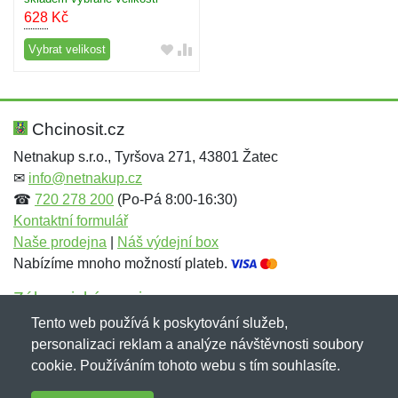
628
Kč
Vybrat velikost
Chcinosit.cz
Netnakup s.r.o., Tyršova 271, 43801 Žatec
✉
info@netnakup.cz
☎
720 278 200
(Po-Pá 8:00-16:30)
Kontaktní formulář
Naše prodejna
|
Náš výdejní box
Nabízíme mnoho možností plateb.
Zákaznický servis
Tento web používá k poskytování služeb,
Novinky emailem
personalizaci reklam a analýze návštěvnosti soubory
cookie. Používáním tohoto webu s tím souhlasíte.