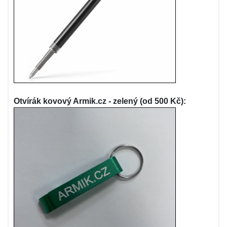
Otvírák kovový Armik.cz - zelený (od 500 Kč):