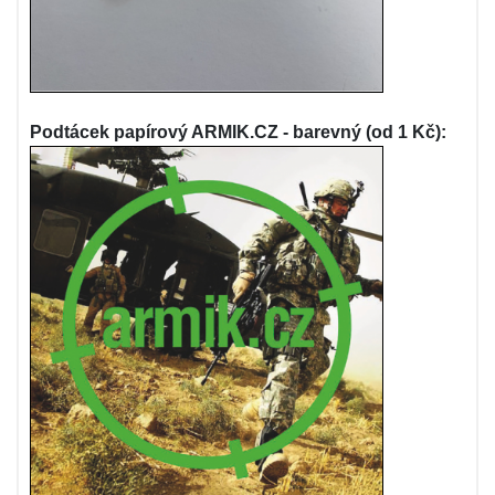
Podtácek papírový ARMIK.CZ - barevný (od 1 Kč):