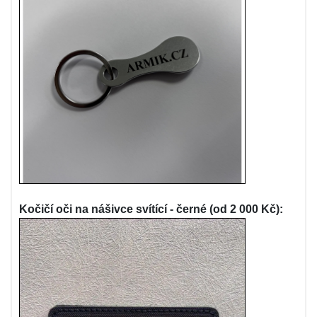
Kočičí oči na nášivce svítící - černé (od 2 000 Kč):