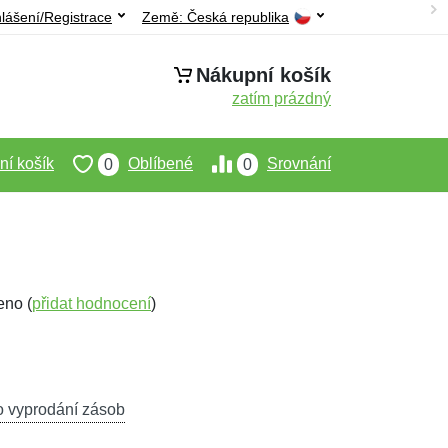
hlášení/Registrace
Země:
Česká republika
Nákupní košík
zatím prázdný
í košík
Oblíbené
Srovnání
0
0
eno (
přidat hodnocení
)
o vyprodání zásob