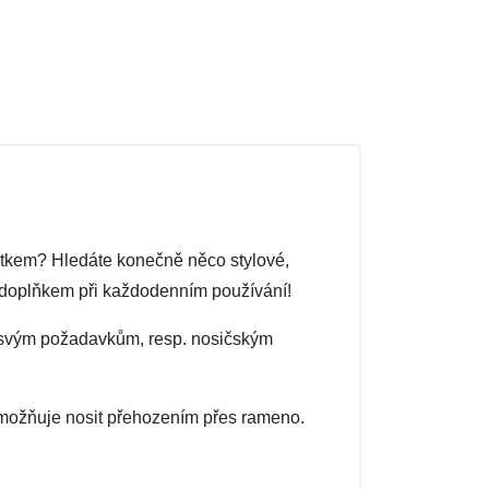
átkem? Hledáte konečně něco stylové,
 doplňkem při každodenním používání!
it svým požadavkům, resp. nosičským
 umožňuje nosit přehozením přes rameno.