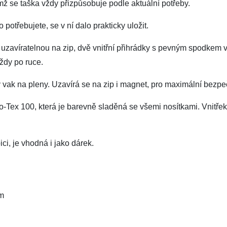
čímž se taška vždy přizpůsobuje podle aktuální potřeby.
 potřebujete, se v ní dalo prakticky uložit.
ní uzavíratelnou na zip, dvě vnitřní přihrádky s pevným spodkem
ždy po ruce.
 vak na pleny. Uzavírá se na zip i magnet, pro maximální bezpe
Öko-Tex 100, která je barevně sladěná se všemi nosítkami. Vnitřek
ci, je vhodná i jako dárek.
cm