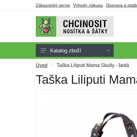
Zákaznický servis
Výhody nákupu
Doprava a plat
Katalog zboží
Nosítka
Úvod
Taška Liliputi Mama Skully - šedá
Šátky
Taška Liliputi Mam
Oblečení pro nošení
Doplňky
Obuv
Dárkové poukazy
Výprodej