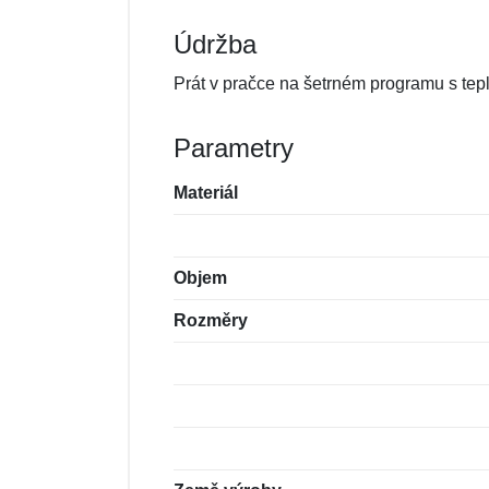
Údržba
Prát v pračce na šetrném programu s tepl
Parametry
Materiál
Objem
Rozměry