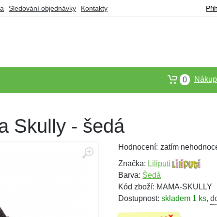
ba
Sledování objednávky
Kontakty
Při
Nákupn
0
a Skully - šedá
Hodnocení:
zatím nehodnoc
Značka:
Liliputi
Barva:
Šedá
Kód zboží: MAMA-SKULLY
Dostupnost:
skladem 1 ks
,
d