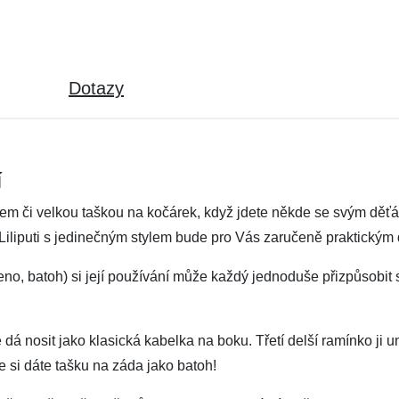
Dotazy
í
hem či velkou taškou na kočárek, když jdete někde se svým děť
Liliputi s jedinečným stylem bude pro Vás zaručeně praktickým
meno, batoh) si její používání může každý jednoduše přizpůsob
 dá nosit jako klasická kabelka na boku. Třetí delší ramínko ji
že si dáte tašku na záda jako batoh!