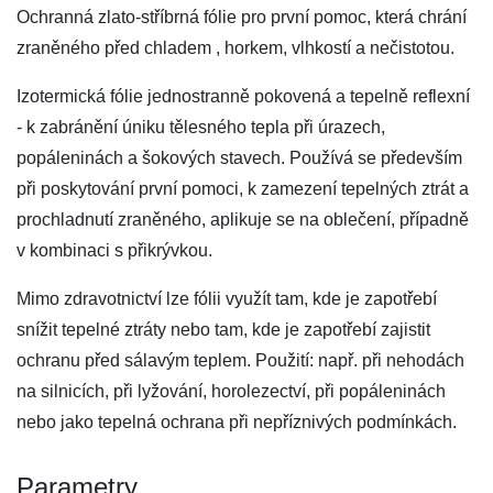
Ochranná zlato-stříbrná fólie pro první pomoc, která chrání
zraněného před chladem , horkem, vlhkostí a nečistotou.
Izotermická fólie jednostranně pokovená a tepelně reflexní
- k zabránění úniku tělesného tepla při úrazech,
popáleninách a šokových stavech. Používá se především
při poskytování první pomoci, k zamezení tepelných ztrát a
prochladnutí zraněného, aplikuje se na oblečení, případně
v kombinaci s přikrývkou.
Mimo zdravotnictví lze fólii využít tam, kde je zapotřebí
snížit tepelné ztráty nebo tam, kde je zapotřebí zajistit
ochranu před sálavým teplem. Použití: např. při nehodách
na silnicích, při lyžování, horolezectví, při popáleninách
nebo jako tepelná ochrana při nepříznivých podmínkách.
Parametry