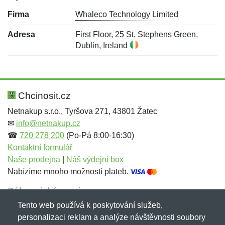
Firma
Whaleco Technology Limited
Adresa
First Floor, 25 St. Stephens Green,
Dublin, Ireland
Nová recenze
Nový dotaz
Hodnocení:
Jméno:
*
*
Chcinosit.cz
Netnakup s.r.o., Tyršova 271, 43801 Žatec
✉
info@netnakup.cz
Jméno:
E-mail:
*
*
☎
720 278 200
(Po-Pá 8:00-16:30)
Kontaktní formulář
Naše prodejna
|
Náš výdejní box
Nabízíme mnoho možností plateb.
E-mail:
*
Zpráva
*
Zákaznický servis
Tento web používá k poskytování služeb,
Novinky emailem
personalizaci reklam a analýze návštěvnosti soubory