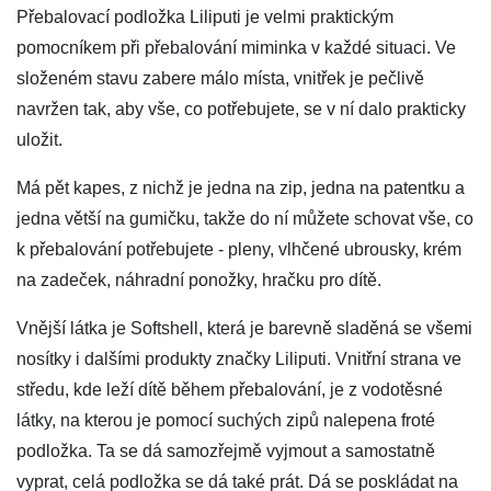
Přebalovací podložka Liliputi je velmi praktickým
pomocníkem při přebalování miminka v každé situaci. Ve
složeném stavu zabere málo místa, vnitřek je pečlivě
navržen tak, aby vše, co potřebujete, se v ní dalo prakticky
uložit.
Má pět kapes, z nichž je jedna na zip, jedna na patentku a
jedna větší na gumičku, takže do ní můžete schovat vše, co
k přebalování potřebujete - pleny, vlhčené ubrousky, krém
na zadeček, náhradní ponožky, hračku pro dítě.
Vnější látka je Softshell, která je barevně sladěná se všemi
nosítky i dalšími produkty značky Liliputi. Vnitřní strana ve
středu, kde leží dítě během přebalování, je z vodotěsné
látky, na kterou je pomocí suchých zipů nalepena froté
podložka. Ta se dá samozřejmě vyjmout a samostatně
vyprat, celá podložka se dá také prát. Dá se poskládat na