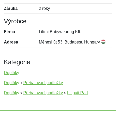
Záruka
2 roky
Výrobce
Firma
Lilimi Babywearing Kft.
Adresa
Ménesi út 53, Budapest, Hungary
Kategorie
Doplňky
Doplňky
Přebalovací podložky
Doplňky
Přebalovací podložky
Liliputi Pad
Nová recenze
Nový dotaz
Hodnocení:
Jméno:
*
*