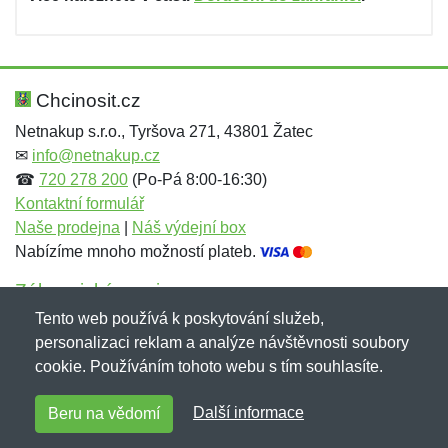
Chcinosit.cz
Netnakup s.r.o., Tyršova 271, 43801 Žatec
✉
info@netnakup.cz
☎
720 278 200
(Po-Pá 8:00-16:30)
Kontaktní formulář
Naše prodejna
|
Náš výdejní box
Nabízíme mnoho možností plateb.
Zákaznický servis
Tento web používá k poskytování služeb,
Novinky emailem
personalizaci reklam a analýze návštěvnosti soubory
cookie. Používáním tohoto webu s tím souhlasíte.
Copyright © 2007-2026 (19 let s vámi)
Netnakup.cz
&
Další informace
Beru na vědomí
NetIQ
. Všechna práva vyhrazena.