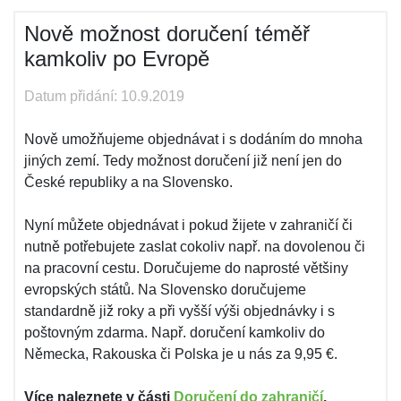
Nově možnost doručení téměř
kamkoliv po Evropě
Datum přidání: 10.9.2019
Nově umožňujeme objednávat i s dodáním do mnoha
jiných zemí. Tedy možnost doručení již není jen do
České republiky a na Slovensko.
Nyní můžete objednávat i pokud žijete v zahraničí či
nutně potřebujete zaslat cokoliv např. na dovolenou či
na pracovní cestu. Doručujeme do naprosté většiny
evropských států. Na Slovensko doručujeme
standardně již roky a při vyšší výši objednávky i s
poštovným zdarma. Např. doručení kamkoliv do
Německa, Rakouska či Polska je u nás za 9,95 €.
Více naleznete v části
Doručení do zahraničí
.