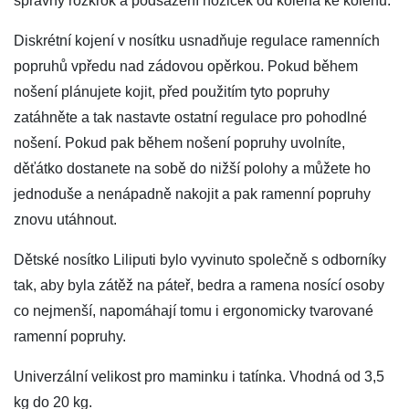
správný rozkrok a podsazení nožiček od kolena ke kolenu.
Diskrétní kojení v nosítku usnadňuje regulace ramenních
popruhů vpředu nad zádovou opěrkou. Pokud během
nošení plánujete kojit, před použitím tyto popruhy
zatáhněte a tak nastavte ostatní regulace pro pohodlné
nošení. Pokud pak během nošení popruhy uvolníte,
děťátko dostanete na sobě do nižší polohy a můžete ho
jednoduše a nenápadně nakojit a pak ramenní popruhy
znovu utáhnout.
Dětské nosítko Liliputi bylo vyvinuto společně s odborníky
tak, aby byla zátěž na páteř, bedra a ramena nosící osoby
co nejmenší, napomáhají tomu i ergonomicky tvarované
ramenní popruhy.
Univerzální velikost pro maminku i tatínka. Vhodná od 3,5
kg do 20 kg.