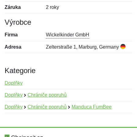
Záruka
2 roky
Výrobce
Firma
Wickelkinder GmbH
Adresa
Zelterstraße 1, Marburg, Germany
Kategorie
Doplňky
Doplňky
Chrániče popruhů
Doplňky
Chrániče popruhů
Manduca FumBee
Nová recenze
Nový dotaz
Hodnocení:
Jméno:
*
*