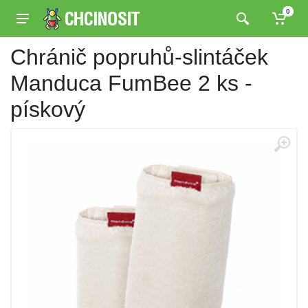
0
Chránič popruhů-slintáček
Manduca FumBee 2 ks -
pískový