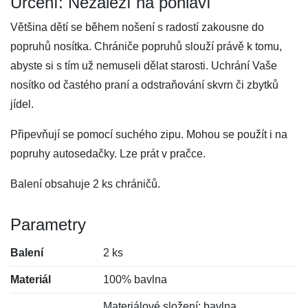
Určení: Nezáleží na pohlaví
Většina dětí se během nošení s radostí zakousne do
popruhů nosítka. Chrániče popruhů slouží právě k tomu,
abyste si s tím už nemuseli dělat starosti. Uchrání Vaše
nosítko od častého praní a odstraňování skvrn či zbytků
jídel.
Připevňují se pomocí suchého zipu. Mohou se použít i na
popruhy autosedačky. Lze prát v pračce.
Balení obsahuje 2 ks chráničů.
Parametry
Balení
2 ks
Materiál
100% bavlna
Materiálové složení: bavlna