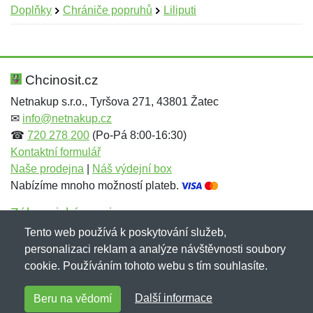
Doplňky
Chrániče popruhů
Liliputi
Nová recenze
Nový dotaz
Hodnocení:
Jméno:
*
*
Chcinosit.cz
Netnakup s.r.o., Tyršova 271, 43801 Žatec
✉
info@netnakup.cz
Jméno:
E-mail:
*
*
☎
720 278 200
(Po-Pá 8:00-16:30)
Kontaktní formulář
Naše prodejna
|
Náš výdejní box
Nabízíme mnoho možností plateb.
E-mail:
*
Zpráva
*
Zákaznický servis
Tento web používá k poskytování služeb,
Novinky emailem
personalizaci reklam a analýze návštěvnosti soubory
cookie. Používáním tohoto webu s tím souhlasíte.
Zpráva
*
Copyright © 2007-2026 (19 let s vámi)
Netnakup.cz
&
Další informace
Beru na vědomí
NetIQ
. Všechna práva vyhrazena.