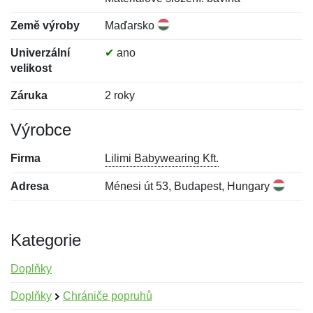
Země výroby
Maďarsko
Univerzální
✔
ano
velikost
Záruka
2 roky
Výrobce
Firma
Lilimi Babywearing Kft.
Adresa
Ménesi út 53, Budapest, Hungary
Kategorie
Doplňky
Doplňky
Chrániče popruhů