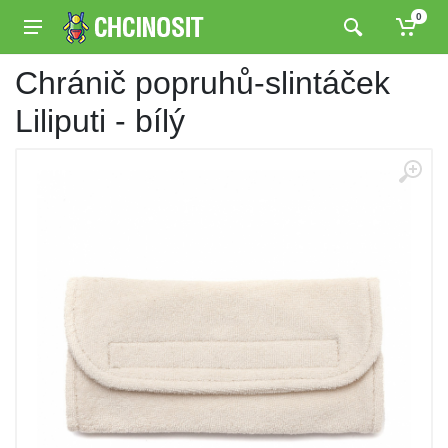
0
Chránič popruhů-slintáček
Liliputi - bílý