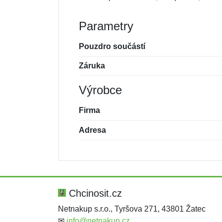
Parametry
Pouzdro součástí
Záruka
Výrobce
Firma
Adresa
Nová recenze
Nový dotaz
Hodnocení:
Jméno:
*
*
Chcinosit.cz
Netnakup s.r.o., Tyršova 271, 43801 Žatec
✉
info@netnakup.cz