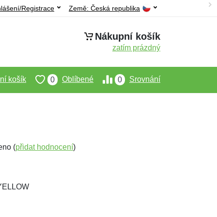
hlášení/Registrace
Země:
Česká republika
Nákupní košík
zatím prázdný
í košík
Oblíbené
Srovnání
0
0
eno (
přidat hodnocení
)
-YELLOW