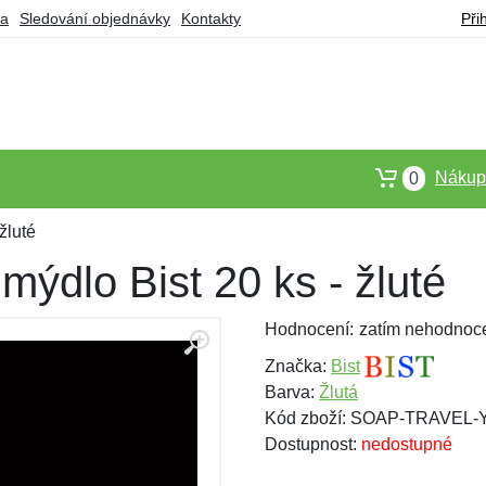
ba
Sledování objednávky
Kontakty
Při
Nákupn
0
žluté
mýdlo Bist 20 ks - žluté
Hodnocení:
zatím nehodnoc
Značka:
Bist
Barva:
Žlutá
Kód zboží: SOAP-TRAVEL
Dostupnost:
nedostupné