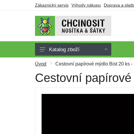
Zákaznický servis
Výhody nákupu
Doprava a plat
Katalog zboží
Nosítka
Úvod
Cestovní papírové mýdlo Bist 20 ks - 
Šátky
Cestovní papírové 
Oblečení pro nošení
Doplňky
Obuv
Dárkové poukazy
Výprodej