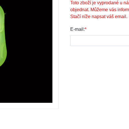
Toto zboží je vyprodané u ná
objednat. Můžeme vás inform
Stačí níže napsat váš email.
E-mail:
*