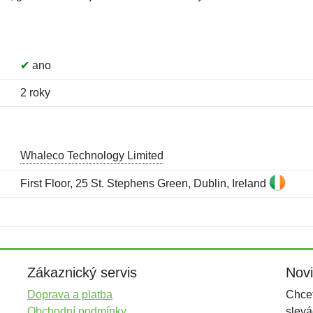
✔
ano
2 roky
Whaleco Technology Limited
First Floor, 25 St. Stephens Green, Dublin, Ireland
Jméno:
E-mail:
*
*
E-mail:
*
Zákaznický servis
Nov
Doprava a platba
Chcet
Obchodní podmínky
slevá