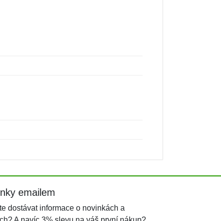
inky emailem
e dostávat informace o novinkách a
ch? A navíc 3% slevu na váš první nákup?