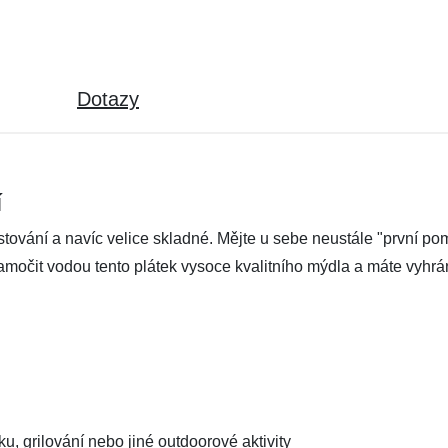
Dotazy
í
stování a navíc velice skladné. Mějte u sebe neustále "první p
namočit vodou tento plátek vysoce kvalitního mýdla a máte vyh
ku, grilování nebo jiné outdoorové aktivity