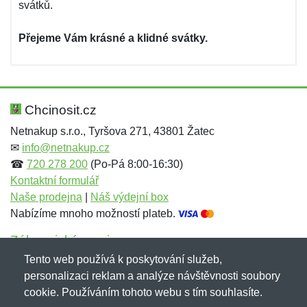
svátků.
Přejeme Vám krásné a klidné svátky.
Chcinosit.cz
Netnakup s.r.o., Tyršova 271, 43801 Žatec
✉
info@netnakup.cz
☎
720 278 200
(Po-Pá 8:00-16:30)
Kontaktní formulář
Naše prodejna
|
Náš výdejní box
Nabízíme mnoho možností plateb.
Zákaznický servis
Tento web používá k poskytování služeb,
Novinky emailem
personalizaci reklam a analýze návštěvnosti soubory
cookie. Používáním tohoto webu s tím souhlasíte.