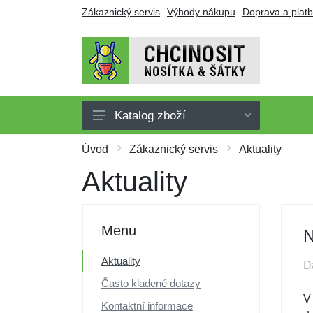
Zákaznický servis
Výhody nákupu
Doprava a plat
Katalog zboží
Nosítka
Úvod
Zákaznický servis
Aktuality
Šátky
Aktuality
Oblečení pro nošení
Doplňky
Menu
N
Obuv
Aktuality
D
Dárkové poukazy
Často kladené dotazy
Výprodej
V
Kontaktní informace