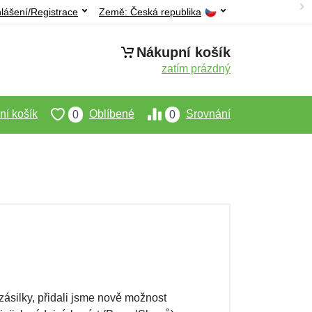
hlášení/Registrace
Země:
Česká republika
Nákupní košík
zatím prázdný
í košík
Oblíbené
Srovnání
0
0
ásilky, přidali jsme nově možnost