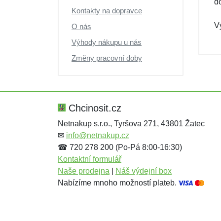
d
Kontakty na dopravce
V
O nás
Výhody nákupu u nás
Změny pracovní doby
Chcinosit.cz
Netnakup s.r.o., Tyršova 271, 43801 Žatec
✉
info@netnakup.cz
☎ 720 278 200 (Po-Pá 8:00-16:30)
Kontaktní formulář
Naše prodejna
|
Náš výdejní box
Nabízíme mnoho možností plateb.