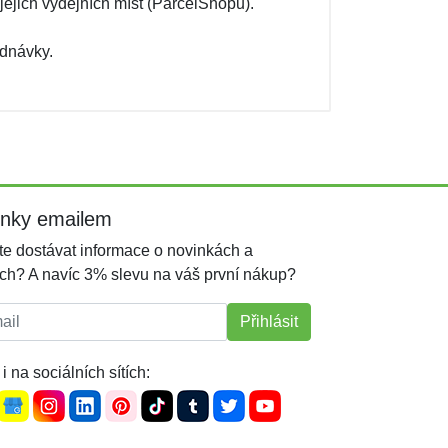
jejich výdejních míst (ParcelShopů).
ednávky.
inky emailem
e dostávat informace o novinkách a
ch? A navíc 3% slevu na váš první nákup?
l:
Přihlásit
i na sociálních sítích: