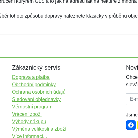
oručení kurýrem GLS a to jak na adresu tak na některé z mnoha 
ýběr tohoto způsobu dopravy naleznete klasicky v průběhu obj
Zákaznický servis
Nov
Doprava a platba
Chcet
Obchodní podmínky
slevá
Ochrana osobních údajů
E-mai
Sledování objednávky
Věrnostní program
Vrácení zboží
Jsme 
Výhody nákupu
Výměna velikosti a zboží
Více informací...