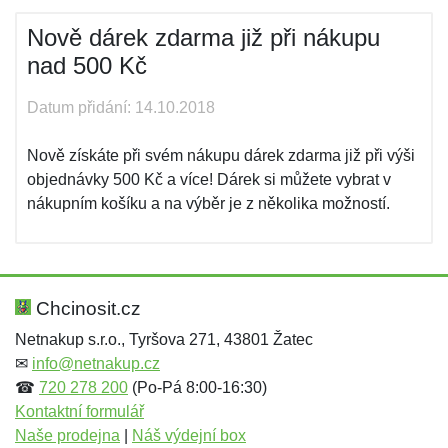
Nově dárek zdarma již při nákupu
nad 500 Kč
Datum přidání: 14.10.2018
Nově získáte při svém nákupu dárek zdarma již při výši
objednávky 500 Kč a více! Dárek si můžete vybrat v
nákupním košíku a na výběr je z několika možností.
Chcinosit.cz
Netnakup s.r.o., Tyršova 271, 43801 Žatec
✉
info@netnakup.cz
☎
720 278 200
(Po-Pá 8:00-16:30)
Kontaktní formulář
Naše prodejna
|
Náš výdejní box