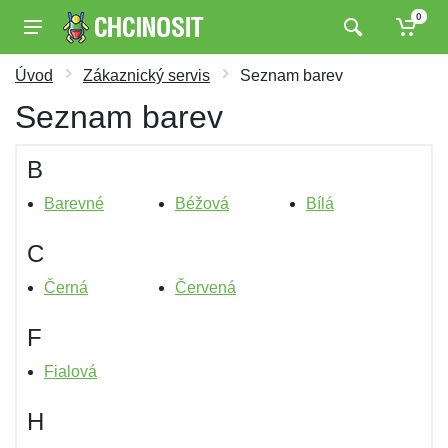
0
Úvod
Zákaznický servis
Seznam barev
Seznam barev
B
Barevné
Béžová
Bílá
C
Černá
Červená
F
Fialová
H