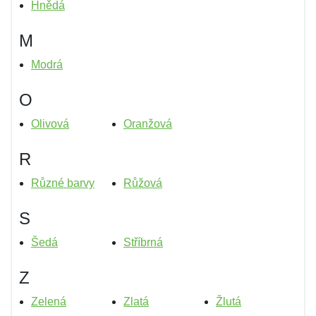
Hnědá
M
Modrá
O
Olivová
Oranžová
R
Různé barvy
Růžová
S
Šedá
Stříbrná
Z
Zelená
Zlatá
Žlutá